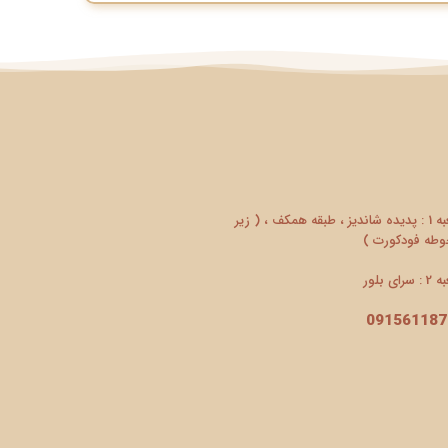
شعبه 1 : پدیده شاندیز ، طبقه همکف ، ( زیر
طه فودکورت )
سرای بلور
091561187