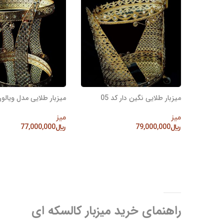
میزبار طلایی نگین دار کد 05
میزبار طلایی مدل ویالون 
میز
میز
﷼
79,000,000
﷼
77,000,000
افزودن به سبد خرید
افزودن به سبد خرید
راهنمای خرید میزبار کالسکه ای