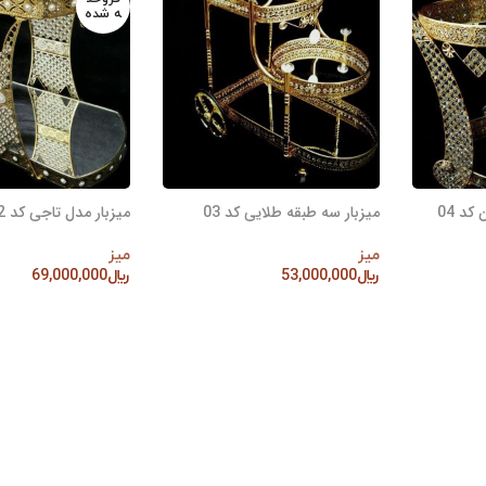
ه شده
کد 04
میزبار سه طبقه طلایی کد 03
میزبار مدل تاجی کد 02
میز
میز
﷼
53,000,000
﷼
69,000,000
افزودن به سبد خرید
اطلاعات بیشتر