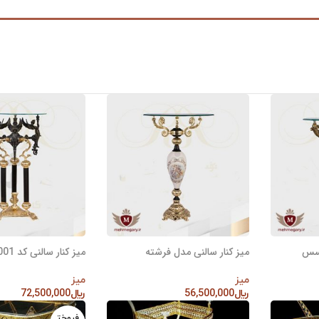
نسس
میز کنار سالنی مدل فرشته
میز کنار سالنی کد 1001
میز
میز
﷼
56,500,000
﷼
72,500,000
افزودن به سبد خرید
افزودن به سبد خرید
فروخت