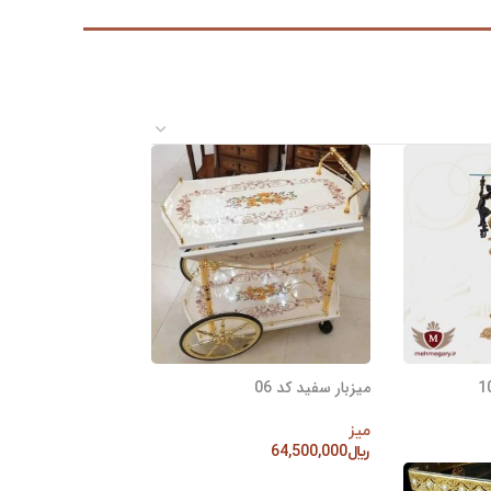
میزبار سفید کد 06
میز
﷼
64,500,000
افزودن به سبد خرید