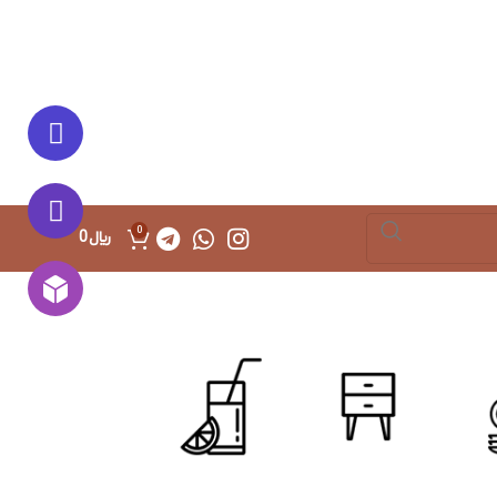
0
﷼
0