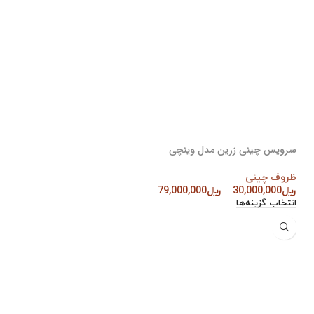
سرویس چینی زرین مدل وینچی
ظروف چینی
﷼
30,000,000
–
﷼
79,000,000
انتخاب گزینه‌ها