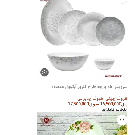
سرویس 26 پارچه طرح گلریز آرکوپال مقصود
ظروف چینی
,
ظروف پذیرایی
﷼
16,500,000
–
﷼
17,500,000
انتخاب گزینه‌ها