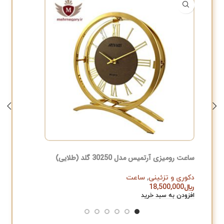
ساعت رومیزی آرتمیس مدل 30250 گلد (طلایی)
سطل و جا 
دکوری و تزئینی
,
ساعت
دکوری و 
اطلاعات ب
﷼
18,500,000
افزودن به سبد خرید