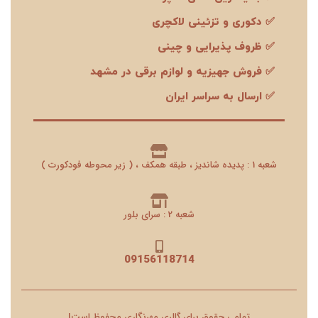
✅ دکوری و تزئینی لاکچری
✅ ظروف پذیرایی و چینی
✅ فروش جهیزیه و لوازم برقی در مشهد
✅ ارسال به سراسر ایران
شعبه 1 : پدیده شاندیز ، طبقه همکف ، ( زیر محوطه فودکورت )
شعبه 2 : سرای بلور
09156118714
تمامی حقوق برای گالری مهرنگاری محفوظ است!