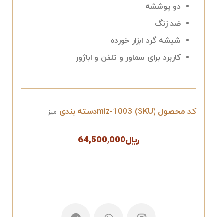
دو پوششه
ضد زنگ
شیشه گرد ابزار خورده
کاربرد برای سماور و تلفن و اباژور
کد محصول (SKU)
miz-1003
دسته بندی
میز
﷼
64,500,000