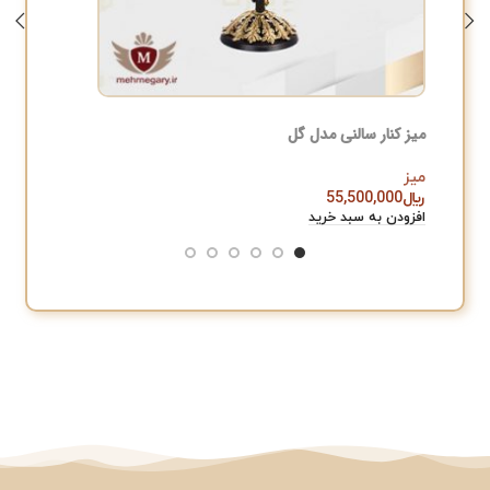
میز کنار سالنی مدل گل
میز کنار 
میز
میز
﷼
55,500,000
﷼
,000
افزودن به سبد خرید
افزودن به