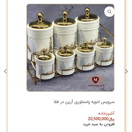
سرویس ادویه پاسماوری آرین در طلا
سرویس ا
آشپزخانه
آشپزخان
﷼
20,500,000
﷼
,000
افزودن به سبد خرید
افزودن به