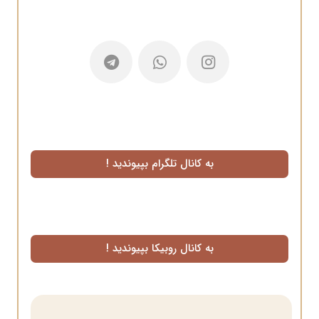
به کانال تلگرام بپیوندید !
به کانال روبیکا بپیوندید !