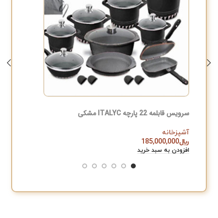
سرویس قابلمه 22 پارچه ITALYC مشکی
سرویس چ
آشپزخانه
آشپزخان
﷼
185,000,000
﷼
,000
افزودن به سبد خرید
افزودن به