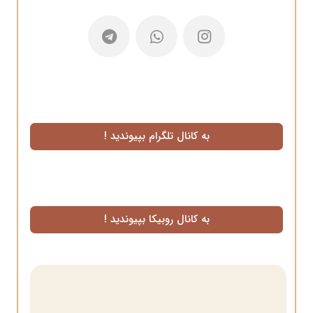
به کانال تلگرام بپیوندید !
به کانال روبیکا بپیوندید !