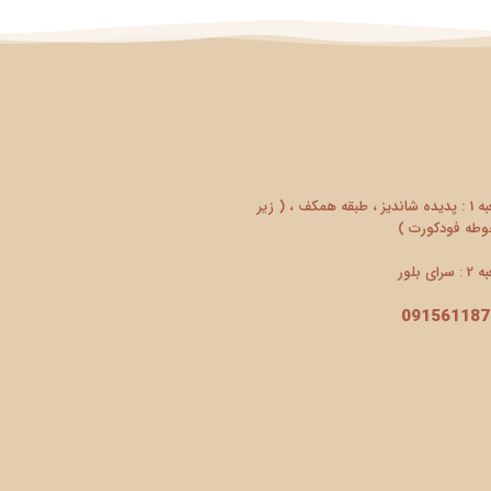
شعبه 1 : پدیده شاندیز ، طبقه همکف ، ( زیر
طه فودکورت )
سرای بلور
091561187