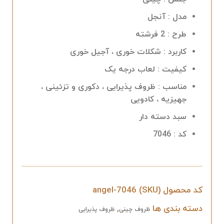
مدل : آنجل
طرح : 2 فرشته
کاربرد : شکلات خوری ، آجیل خوری
کیفیت : لعاب درجه یک
مناسب : ظروف پذیرایی ، دکوری و تزئینی ،
جهیزیه ، کادویی
سبد دسته دار
کد : 7046
کد محصول (SKU)
angel-7046
دسته بندی ها
,
ظروف چینی
ظروف پذیرایی