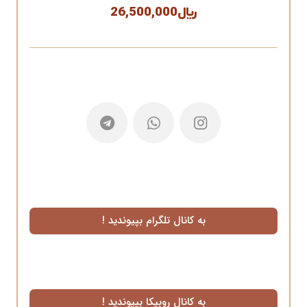
﷼
26,500,000
به کانال تلگرام بپیوندید !
به کانال روبیکا بپیوندید !