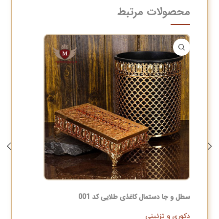
محصولات مرتبط
سطل و جا دستمال کاغذی طلایی کد 001
آجیل خور
دکوری و تزئینی
دکوری و 