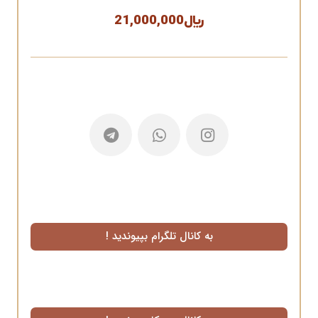
﷼
21,000,000
به کانال تلگرام بپیوندید !