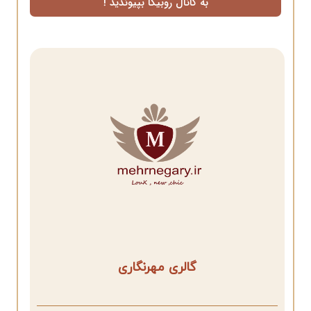
به کانال روبیکا بپیوندید !
گالری مهرنگاری