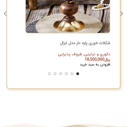
شکلات خوری پایه دار مدل غزال
باکس تی
دکوری و تزئینی
,
ظروف پذیرایی
دکوری و 
﷼
18,500,000
﷼
,000
افزودن به سبد خرید
افزودن به