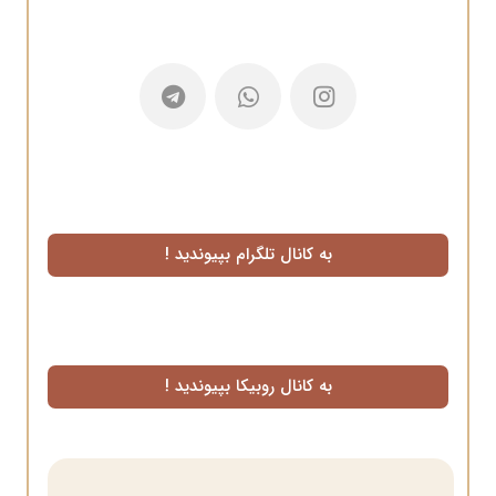
به کانال تلگرام بپیوندید !
به کانال روبیکا بپیوندید !