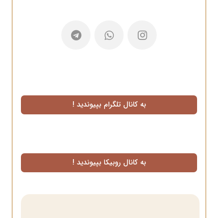
به کانال تلگرام بپیوندید !
به کانال روبیکا بپیوندید !