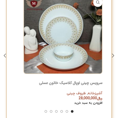
سرویس چینی اوپال کلاسیک خاتون عسلی
سرویس چ
آشپزخانه
,
ظروف چینی
آشپزخان
﷼
28,000,000
﷼
,000
افزودن به سبد خرید
افزودن به