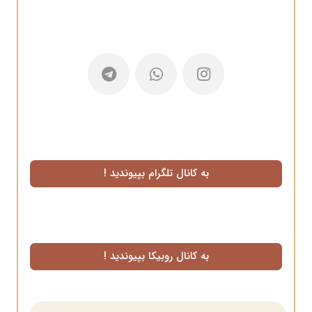
به کانال تلگرام بپیوندید !
به کانال روبیکا بپیوندید !