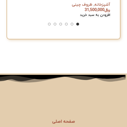
آشپزخانه
,
ظروف چینی
آشپزخان
﷼
31,500,000
﷼
,000
افزودن به سبد خرید
افزودن به
صفحه اصلی