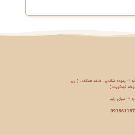
شعبه 1 : پدیده شاندیز ، طبقه همکف ، ( زیر
طه فودکورت )
سرای بلور
091561187