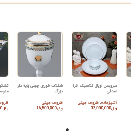
سرویس اوپال کلاسیک افرا
شکلات خوری چینی پایه دار
کشکول
صدفی
بزرگ
متوسط
آشپزخانه
,
ظروف چینی
ظروف چینی
ظروف
﷼
32,000,000
﷼
16,500,000
﷼
00
افزودن به سبد خرید
افزودن به سبد خرید
افزود