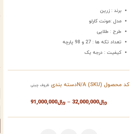
برند : زرین
مدل :مونت کارلو
طرح : طلایی
تعداد تکه ها : 27 و 98 پارچه
کیفیت : درجه یک
ت
کد محصول (SKU)
N/A
دسته بندی
ظروف چینی
﷼
32,000,000
–
﷼
91,000,000