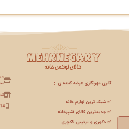
گالری مهرنگاری عرضه کننده ی :
محو
شعبه 2 : 
✅ شیک ترین لوازم خانه
14
✅ جدیدترین کالای آشپزخانه
✅ دکوری و تزئینی لاکچری