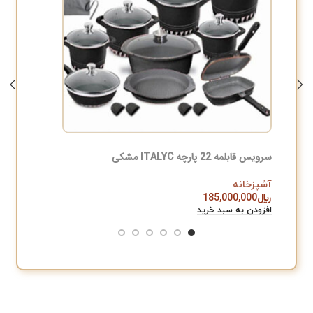
سرویس قابلمه 22 پارچه ITALYC مشکی
سرویس ا
آشپزخانه
آشپزخان
﷼
185,000,000
﷼
,000
افزودن به سبد خرید
افزودن به