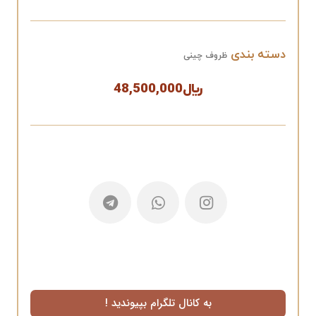
دسته بندی
ظروف چینی
﷼
48,500,000
به کانال تلگرام بپیوندید !