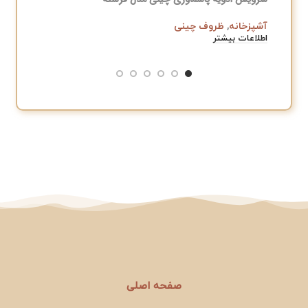
آشپزخانه
,
ظروف چینی
ظروف چی
اطلاعات بیشتر
﷼
,000
افزودن به
صفحه اصلی