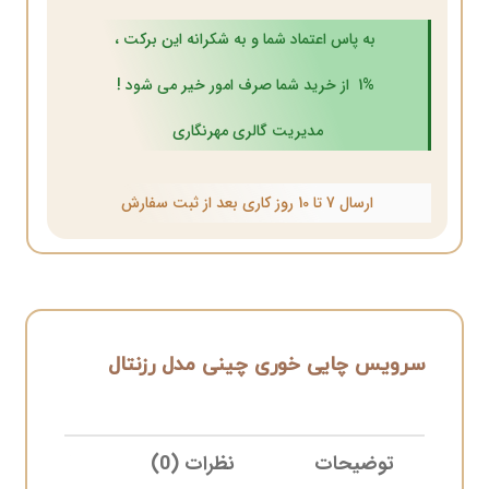
به پاس اعتماد شما و به شکرانه این برکت ،
1% از خرید شما صرف امور خیر می شود !
مدیریت گالری مهرنگاری
ارسال 7 تا 10 روز کاری بعد از ثبت سفارش
سرویس چایی خوری چینی مدل رزنتال
توضیحات
نظرات (0)
ELIVERY