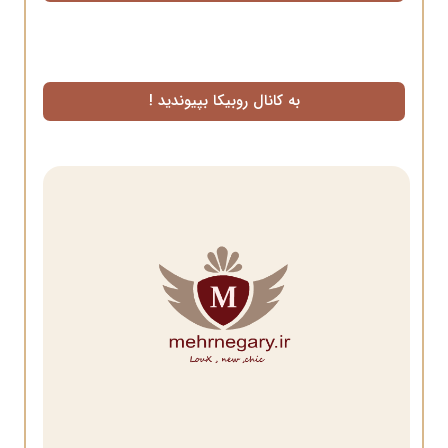
به کانال روبیکا بپیوندید !