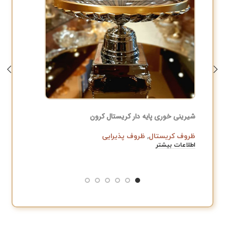
شیرینی خوری پایه دار کریستال کرون
شکلات خو
ظروف کریستال
,
ظروف پذیرایی
دکوری و 
اطلاعات بیشتر
﷼
,000
افزودن به