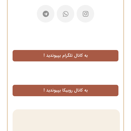
به کانال تلگرام بپیوندید !
به کانال روبیکا بپیوندید !