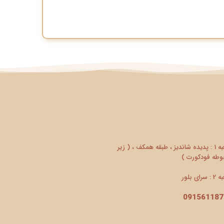
شعبه 1 : پدیده شاندیز ، طبقه همکف ، ( زیر
طه فودکورت )
سرای بلور
091561187