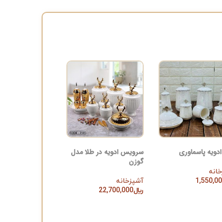
ویه پاسماوری
سرویس ادویه در طلا مدل
گوزن
انه
1,550,0
آشپزخانه
ن به سبد خرید
﷼
22,700,000
افزودن به سبد خرید