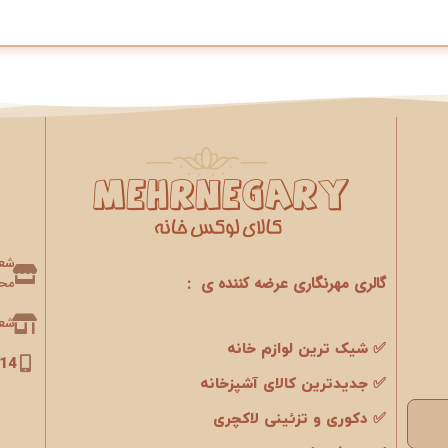
گالری مهرنگاری عرضه کننده ی :
محو
شعبه 2 : 
✅ شیک ترین لوازم خانه
14
✅ جدیدترین کالای آشپزخانه
✅ دکوری و تزئینی لاکچری