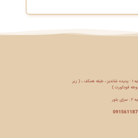
شعبه 1 : پدیده شاندیز ، طبقه همکف ، ( زیر
طه فودکورت )
سرای بلور
091561187