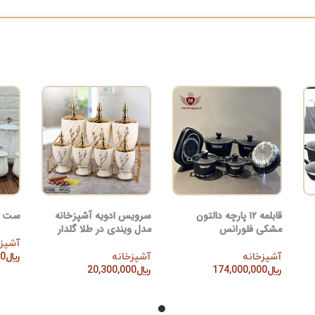
قابلمه ۱۲ پارچه دالتون
سرویس ادویه آشپزخانه
ست اد
مشکی فلورانس
مدل ویندی در طلا گلدار
آشپزخ
آشپزخانه
آشپزخانه
﷼
00
افزود
﷼
174,000,000
﷼
20,300,000
افزودن به سبد خرید
افزودن به سبد خرید