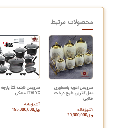
محصولات مرتبط
سرویس ادویه پاسماوری
سرویس قابلمه 22 پارچه
مدل کاترین طرح درخت
ITALYC مشکی
طلایی
آشپزخانه
آشپزخانه
﷼
185,000,000
افزودن به سبد خرید
﷼
20,300,000
افزودن به سبد خرید