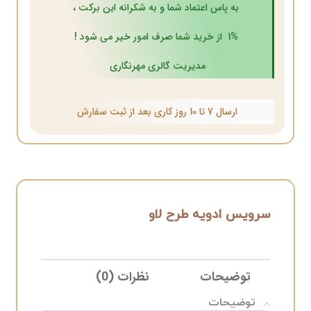
به پاس اعتماد شما و به شکرانه این برکت ،
1% از خرید شما صرف امور خیر می شود !
مدیریت گالری مهرنگاری
ارسال 7 تا 10 روز کاری بعد از ثبت سفارش
سرویس ادویه طرح لاو
توضیحات
نظرات (0)
ELIVERY
توضیحات