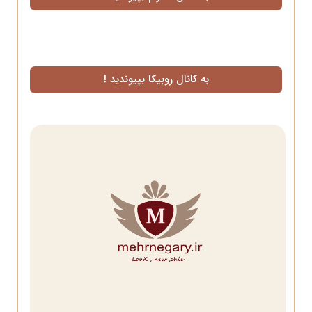
به کانال روبیکا بپیوندید !