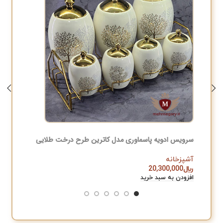
سرویس ادویه پاسماوری مدل کاترین طرح درخت طلایی
قابلمه ۱۵ پارچه دالتون مشکی مدل ونیز
آشپزخانه
آشپزخان
﷼
20,300,000
﷼
,000
افزودن به سبد خرید
افزودن به