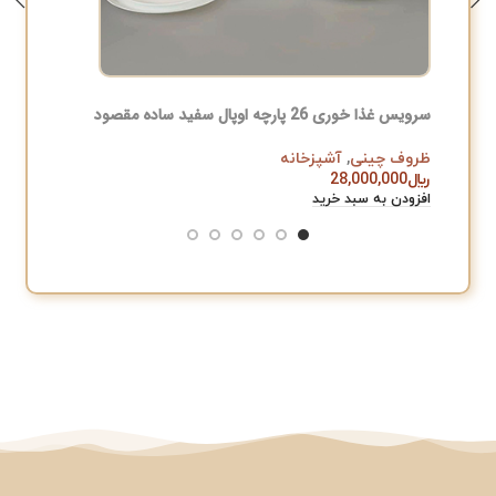
سرویس غذا خوری 26 پارچه اوپال سفید ساده مقصود
سرویس چ
ظروف چینی
,
آشپزخانه
آشپزخان
﷼
28,000,000
﷼
,000
افزودن به سبد خرید
افزودن به