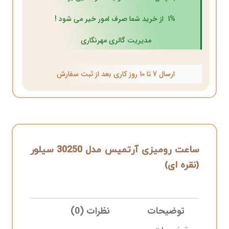
1% از خرید شما صرف امور خیر می شود !
مدیریت گالری مهرنگاری
ارسال 7 تا 10 روز کاری بعد از ثبت سفارش
ساعت رومیزی آرتمیس مدل 30250 سیلور
(نقره ای)
توضیحات
نظرات (0)
ELIVERY