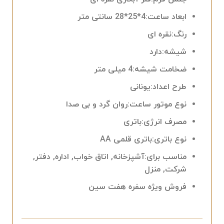
ابعاد ساعت:
4*25*28 سانتی متر
رنگ:
نقره ای
شیشه:
دارد
ضخامت شیشه:
4 میلی متر
طرح اعداد:
یونانی
نوع موتور ساعت:
روان گرد و بی صدا
مصرف انرژی:
باتری
نوع باتری:
باتری قلمی AA
مناسب برای:
آشپزخانه, اتاق خواب, اداره, دفتر,
شرکت, منزل
فروش ویژه سفره هفت سین