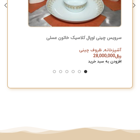
سرویس چینی اوپال کلاسیک خاتون عسلی
قابلمه ۱۵ پارچه دالتون مشکی مدل ونیز
آشپزخانه
,
ظروف چینی
آشپزخان
﷼
28,000,000
﷼
,000
افزودن به سبد خرید
افزودن به