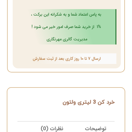
به پاس اعتماد شما و به شکرانه این برکت ،
1% از خرید شما صرف امور خیر می شود !
مدیریت گالری مهرنگاری
ارسال 7 تا 10 روز کاری بعد از ثبت سفارش
خرد کن 3 لیتری ولتون
توضیحات
نظرات (0)
ELIVERY