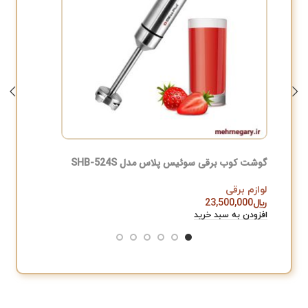
گوشت کوب برقی سوئیس پلاس مدل SHB-524S
جارو شارژ
لوازم برقی
لوازم برق
﷼
23,500,000
﷼
,000
افزودن به سبد خرید
افزودن به