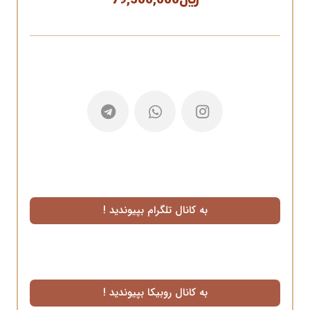
﷼
79,500,000
به کانال تلگرام بپیوندید !
به کانال روبیکا بپیوندید !