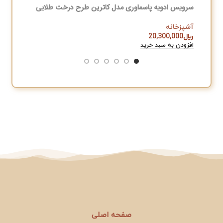
سرویس ادویه پاسماوری مدل کاترین طرح درخت طلایی
سرویس چ
آشپزخانه
آشپزخان
﷼
20,300,000
﷼
,000
افزودن به سبد خرید
افزودن به
صفحه اصلی