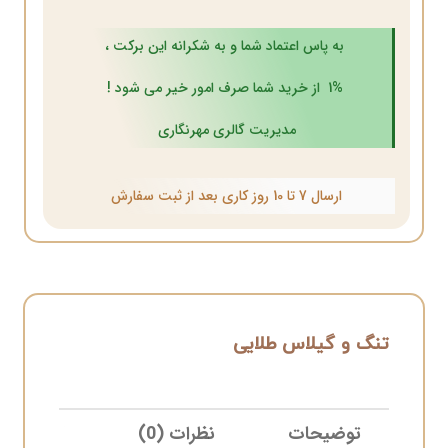
به پاس اعتماد شما و به شکرانه این برکت ،
1% از خرید شما صرف امور خیر می شود !
مدیریت گالری مهرنگاری
ارسال 7 تا 10 روز کاری بعد از ثبت سفارش
تنگ و گیلاس طلایی
توضیحات
نظرات (0)
ELIVERY