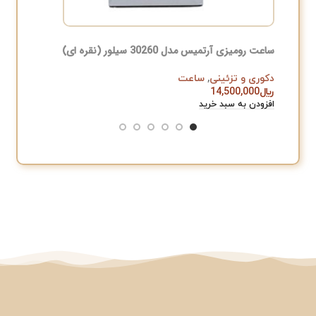
ساعت رومیزی آرتمیس مدل 30260 سیلور (نقره ای)
میوه خوری
دکوری و تزئینی
,
ساعت
ظروف پذ
﷼
14,500,000
﷼
,000
افزودن به سبد خرید
افزودن به