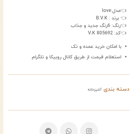
👈مدل:love
👈 برند : B.V.K
👈رنگ: 6رنگ جدید و جذاب
👈كد: V.K 805692
با امکان خرید عمده و تک
استعلام قیمت از طریق کانال روبیکا و تلگرام
دسته بندی
آشپزخانه