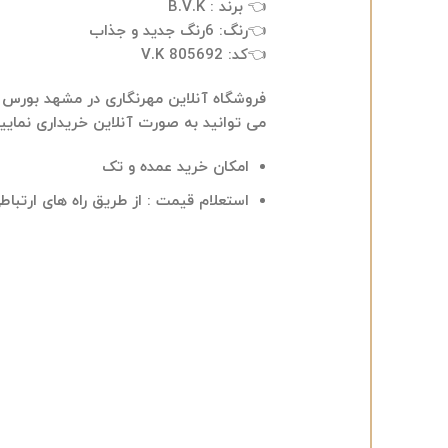
👈 برند : B.V.K
👈رنگ: 6رنگ جدید و جذاب
👈كد: V.K 805692
فروشگاه آنلاین مهرنگاری در مشهد بورس
می توانید به صورت آنلاین خریداری نمایید
امکان خرید عمده و تک
استعلام قیمت : از طریق راه های ارتباطی