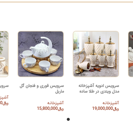
سرویس ادویه آشپزخانه
سرویس قوری و فنجان گل
سرویس
مدل ویندی در طلا ساده
ماربل
آشپزخ
آشپزخانه
آشپزخانه
﷼
00
افزود
﷼
19,000,000
﷼
15,800,000
افزودن به سبد خرید
افزودن به سبد خرید