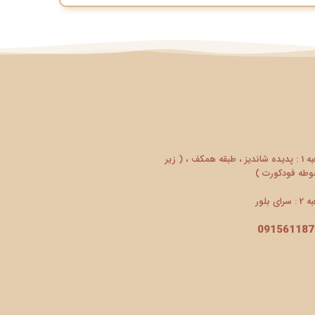
شعبه 1 : پدیده شاندیز ، طبقه همکف ، ( زیر
طه فودکورت )
سرای بلور
091561187