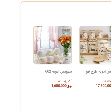
 ادویه طرح لاو
سرویس ادویه 602
انه
آشپزخانه
17,500,0
﷼
1,650,000
ن به سبد خرید
افزودن به سبد خرید